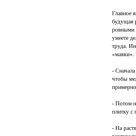
Главное в
будущая 
ровными 
умеете де
труда. Ин
«маяки».
- Сначала
чтобы ме
примерно
- Потом н
плитку с
- На раст