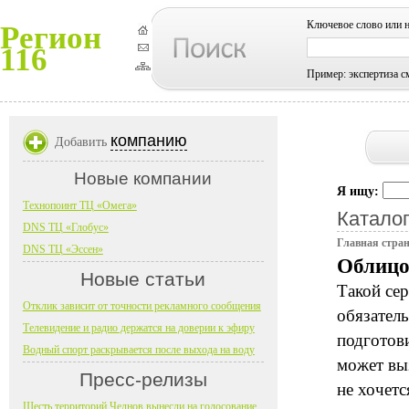
Ключевое слово или 
Регион
116
Пример: экспертиза с
компанию
Добавить
Новые компании
Я ищу:
Технопоинт ТЦ «Омега»
Каталог
DNS ТЦ «Глобус»
Главная стра
DNS ТЦ «Эссен»
Облицо
Новые статьи
Такой сер
Отклик зависит от точности рекламного сообщения
обязател
Телевидение и радио держатся на доверии к эфиру
подготов
Водный спорт раскрывается после выхода на воду
может вы
Пресс-релизы
не хочетс
Шесть территорий Челнов вынесли на голосование