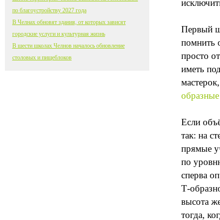
исключит
по благоустройству 2027 года
В Челнах обновят здания, от которых зависят
Первый ш
городские услуги и культурная жизнь
помнить о
В шести школах Челнов началось обновление
просто о
столовых и пищеблоков
иметь под
мастерок
образные
Если объ
так: на с
прямые уч
по уровн
сперва о
Т-образно
высота же
тогда, ко