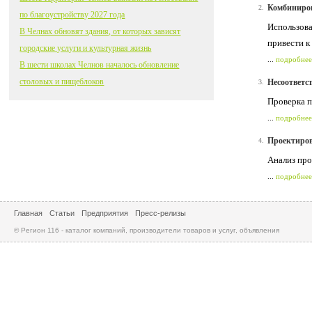
Комбиниров
2.
по благоустройству 2027 года
Использова
В Челнах обновят здания, от которых зависят
привести к
городские услуги и культурная жизнь
...
подробнее
В шести школах Челнов началось обновление
столовых и пищеблоков
Несоответс
3.
Проверка п
...
подробнее
Проектиров
4.
Анализ пр
...
подробнее
Главная
Статьи
Предприятия
Пресс-релизы
© Регион 116 - каталог компаний, производители товаров и услуг, объявления