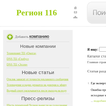
Регион 116
компанию
Добавить
Новые компании
Я ищу:
Технопоинт ТЦ «Омега»
Каталог ст
DNS ТЦ «Глобус»
Главная стра
DNS ТЦ «Эссен»
Новые статьи
Статьи разд
Отклик зависит от точности рекламного сообщения
Где экспер
1.
Телевидение и радио держатся на доверии к эфиру
Ошибка при
Водный спорт раскрывается после выхода на воду
исходные м
Пресс-релизы
...
подробнее
Шесть территорий Челнов вынесли на голосование