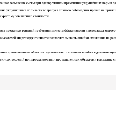
анное завышение сметы при одновременном применении укрупнённых норм и до
ние укрупнённых норм в смете требует точного соблюдения правил их приме
 скрытому завышению стоимости.
твие проектных решений требованиям энергоэффективности и перерасход энергор
оказателей энергоэффективности позволяет выявить ошибки, влияющие на рас
ание промышленных объектов: где возникают системные ошибки в документаци
оектных решений при проектировании промышленных объектов и выявление с